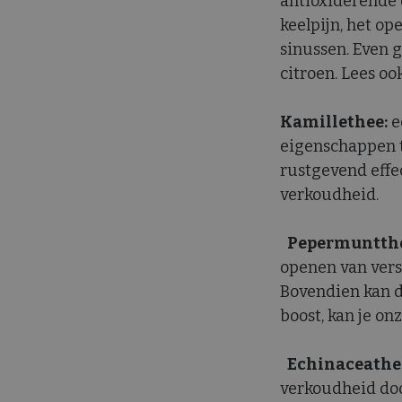
antioxiderende
keelpijn, het o
_clsk
MR
sinussen. Even 
Micr
Cor
citroen. Lees oo
.c.b
MUID
Micr
_gtmeec
Cor
Kamillethee:
e
.clar
eigenschappen 
rustgevend effect
ANONCHK
Micr
Cor
verkoudheid.
.c.cl
_gcl_au
Goo
Pepermuntthe
.the
openen van vers
Bovendien kan d
_fbp
Met
Inc.
boost, kan je on
.the
IDE
Goo
.dou
Echinaceathe
verkoudheid do