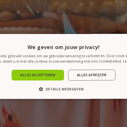
We geven om jouw privacy!
ite gebruikt cookies om uw gebruikerservaring te verbeteren. Door onze w
, stemt u in met alle cookies in overeenstemming met ons Cookiebeleid.
Le
ALLES ACCEPTEREN
ALLES AFWIJZEN
DETAILS WEERGEVEN
KT NOODZAKELIJK
PRESTATIE
TARGETING
FUN
Strikt noodzakelijk
Prestatie
Targeting
Functioneel