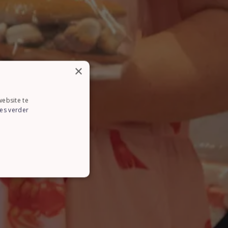
×
ebsite te
es verder
CTIONEEL