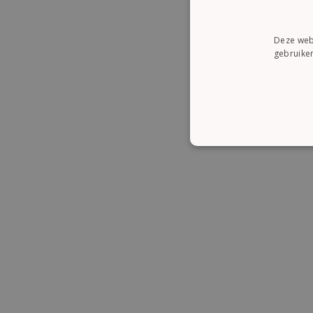
Deze webs
gebruiken
STRI
Strikt noodzakelijke cooki
website kan niet goed word
Naam
CookieScriptConsent