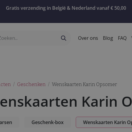
Gratis verzending in België & Nederland vanaf € 50,00
Over ons
Blog
FAQ
ervies
Geschenken
Koffie
Confiserie
T
ucten
Geschenken
Wenskaarten Karin Opsomer
enskaarten Karin 
arsen
Geschenk-box
Wenskaarten Karin 