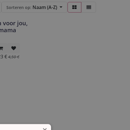
Naam (A-Z)
Sorteren op:
 voor jou,
mama
23
€
4,50
€
×