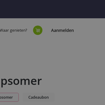
Aanmelden
Waar genieten?
extiel
Onze winkel
Opsomer
Opsomer
Cadeaubon