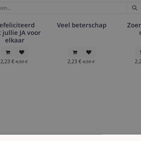
efeliciteerd
Veel beterschap
Zoen
 jullie JA voor
elkaar
2,23
€
2,23
€
2,
4,50
€
4,50
€