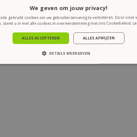
We geven om jouw privacy!
ite gebruikt cookies om uw gebruikerservaring te verbeteren. Door onze w
, stemt u in met alle cookies in overeenstemming met ons Cookiebeleid.
Le
ALLES ACCEPTEREN
ALLES AFWIJZEN
DETAILS WEERGEVEN
KT NOODZAKELIJK
PRESTATIE
TARGETING
FUN
Strikt noodzakelijk
Prestatie
Targeting
Functioneel
es maken de kernfunctionaliteiten van de website mogelijk, zoals gebruikersaanme
en gebruikt zonder de strikt noodzakelijke cookies.
Aanbieder /
Vervaldatum
Omschrijving
Domein
1 maand
Deze cookie wordt gebruikt door de Cookie-S
CookieScript
cookievoorkeuren van bezoekers te onthoude
www.thelene.be