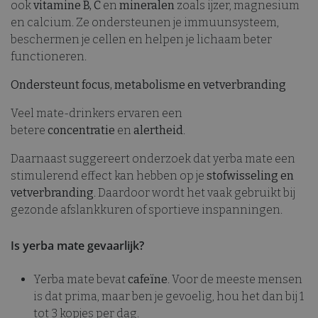
ook
vitamine B, C
en
mineralen
zoals ijzer, magnesium
en calcium. Ze ondersteunen je immuunsysteem,
beschermen je cellen en helpen je lichaam beter
functioneren.
Ondersteunt focus, metabolisme en vetverbranding
Veel mate-drinkers ervaren een
betere
concentratie
en
alertheid
.
Daarnaast suggereert onderzoek dat yerba mate een
stimulerend effect kan hebben op je
stofwisseling en
vetverbranding
. Daardoor wordt het vaak gebruikt bij
gezonde afslankkuren of sportieve inspanningen.
Is yerba mate gevaarlijk?
Yerba mate bevat
cafeïne
. Voor de meeste mensen
is dat prima, maar ben je gevoelig, hou het dan bij 1
tot 3 kopjes per dag.