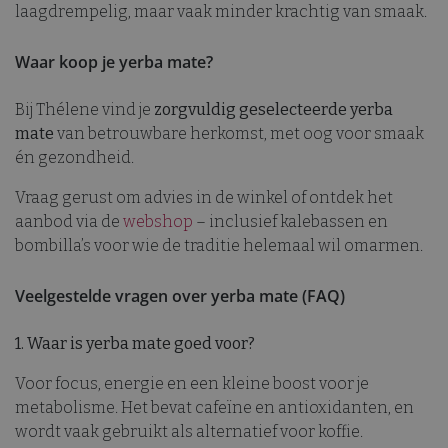
s
laagdrempelig, maar vaak minder krachtig van smaak.
c
v
o
Waar koop je yerba mate?
c
v
S
n
Bij Thélene vind je
zorgvuldig geselecteerde yerba
c
mate
van betrouwbare herkomst, met oog voor smaak
w
én gezondheid.
Vraag gerust om advies in de winkel of ontdek het
aanbod via de
webshop
– inclusief kalebassen en
Google Privacy Policy
Aanbieder /
bombilla’s voor wie de traditie helemaal wil omarmen.
Naam
Vervaldatum
O
Domein
Aanbieder /
Naam
Vervaldatum
Domein
FPAU
.thelene.be
3 maanden
D
Veelgestelde vragen over yerba mate (FAQ)
g
sbjs_udata
.thelene.be
Sessie
g
Aanbieder /
i
Naam
Vervaldatum
Omsch
Domein
1. Waar is yerba mate goed voor?
n
p
_gat_UA-
.thelene.be
60 seconden
Dit is
t
Voor focus, energie en een kleine boost voor je
199238446-1
patro
b
ingest
v
metabolisme. Het bevat cafeïne en antioxidanten, en
Analyt
a
patro
b
wordt vaak gebruikt als alternatief voor koffie.
naam 
b