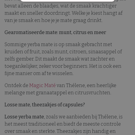
STRIKT NOODZAKELIJK
bevat alleen de blaadjes, wat de smaak krachtiger
maakt en sneller doordringt. Welke je kiest hangt af
PRESTATIE
TARGETING
van je smaak en hoe je je mate graag drinkt.
FUNCTIONEEL
Gearomatiseerde mate: munt, citrus en meer
Sommige yerba mate is op smaak gebracht met
kruiden of fruit, zoals munt, citroen, sinaasappel of
Strikt noodzakelijk
Prestatie
zelfs gember. Dit maakt de smaak wat zachter en
Targeting
Functioneel
toegankelijker, zeker voor beginners. Het is ook een
fijne manier om af te wisselen.
Strikt noodzakelijke cookies maken de
kernfunctionaliteiten van de website mogelijk,
zoals gebruikersaanmelding en
Ontdek de
Magic Maté
van Thélene, een heerlijke
accountbeheer. De website kan niet goed
melange met granaatappel en citrusvruchten.
worden gebruikt zonder de strikt
noodzakelijke cookies.
Losse mate, theezakjes of capsules?
Aanbieder /
Naam
Vervaldatum
O
Domein
Losse yerba mate
, zoals we aanbieden bij Thélene, is
CookieScriptConsent
1 maand
D
CookieScript
het meest traditioneel en biedt de meeste controle
w
www.thelene.be
d
over smaak en sterkte. Theezakjes zijn handig en
S