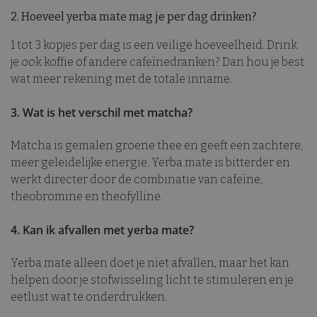
ident
b
sbjs_first_add
.thelene.be
Sessie
bevat 
2. Hoeveel yerba mate mag je per dag drinken?
a
of de
d
het be
v
Het is
1 tot 3 kopjes per dag is een veilige hoeveelheid. Drink
de _ga
wordpress_no_cache
Sessie
D
WordPress
je ook koffie of andere cafeïnedranken? Dan hou je best
wordt
g
www.thelene.be
hoeve
v
wat meer rekening met de totale inname.
gegev
e
regist
w
websit
s
3. Wat is het verschil met matcha?
verke
g
r
SRM_B
1 jaar
Dit is
Microsoft
e
sbjs_current
.thelene.be
Sessie
MSN 1s
Corporation
Matcha is gemalen groene thee en geeft een zachtere,
die zo
.c.bing.com
FPLC
.thelene.be
20 uur
D
meer geleidelijke energie. Yerba mate is bitterder en
goede
g
deze w
p
werkt directer door de combinatie van cafeïne,
f
SM
.c.clarity.ms
Sessie
Dit is
theobromine en theofylline.
v
MSN 1s
w
die w
o
het ge
v
4. Kan ik afvallen met yerba mate?
websit
s
sbjs_session
.thelene.be
30 minuten
analys
v
o
Yerba mate alleen doet je niet afvallen, maar het kan
_gid
1 dag
Deze 
Google LLC
b
geplaa
.thelene.be
v
helpen door je stofwisseling licht te stimuleren en je
Analyti
a
een u
o
eetlust wat te onderdrukken.
op voo
g
bezoc
m