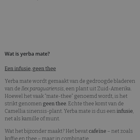
Wat is yerba mate?
Een infusie, geen thee
Yerba mate wordt gemaakt van de gedroogde bladeren
van de
Ilex paraguariensis
, een plant uit Zuid-Amerika.
Hoewel het vaak “mate-thee” genoemd wordt, is het
strikt genomen
geen thee
. Echte thee komt van de
Camellia sinensis-plant. Yerba mate is dus een
infusie
,
net als kamille of munt.
Wat het bijzonder maakt? Het bevat
cafeïne
– net zoals
koffie en thee – maar in combinatie