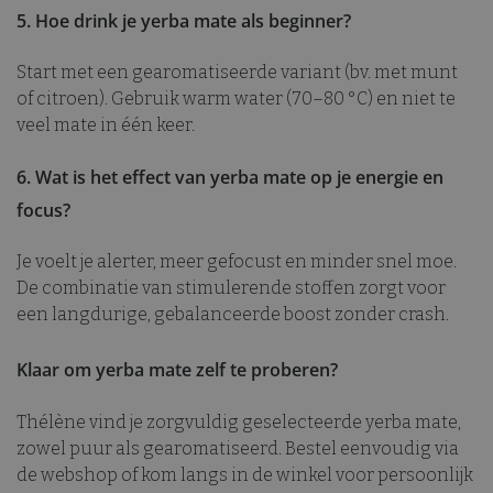
werkt 
d
5. Hoe drink je yerba mate als beginner?
wordt
pagin
mailchimp_landing_site
28 dagen
Mailchimp
tellen 
www.thelene.be
houde
Start met een gearomatiseerde variant (bv. met munt
of citroen). Gebruik warm water (70–80 °C) en niet te
_ga_JTPW9LDX5H
.thelene.be
1 jaar 1
Deze 
maand
gebru
veel mate in één keer.
Analyt
sessie
behou
6. Wat is het effect van yerba mate op je energie en
test_cookie
15 minuten
Deze 
Google LLC
focus?
geplaa
.doubleclick.net
Doubl
sbjs_migrations
.thelene.be
Sessie
(eige
Googl
Je voelt je alerter, meer gefocust en minder snel moe.
bepale
De combinatie van stimulerende stoffen zorgt voor
brows
websi
een langdurige, gebalanceerde boost zonder crash.
cookie
MUID
1 jaar
Deze 
Microsoft
veel g
Klaar om yerba mate zelf te proberen?
Corporation
mijn M
.bing.com
unieke
sbjs_first
.thelene.be
Sessie
Het k
Thélène vind je zorgvuldig geselecteerde yerba mate,
ingest
ingesl
zowel puur als gearomatiseerd. Bestel eenvoudig via
script
de webshop of kom langs in de winkel voor persoonlijk
wordt
dat he