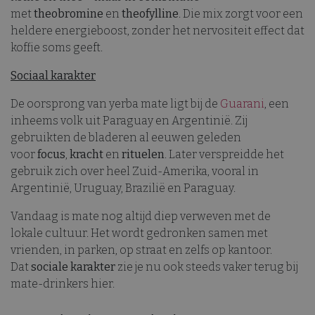
met
theobromine
en
theofylline
. Die mix zorgt voor een
heldere energieboost, zonder het nervositeit effect dat
koffie soms geeft.
Sociaal karakter
De oorsprong van yerba mate ligt bij de
Guarani
, een
inheems volk uit Paraguay en Argentinië. Zij
gebruikten de bladeren al eeuwen geleden
voor
focus
,
kracht
en
rituelen
. Later verspreidde het
gebruik zich over heel Zuid-Amerika, vooral in
Argentinië, Uruguay, Brazilië en Paraguay.
Vandaag is mate nog altijd diep verweven met de
lokale cultuur. Het wordt gedronken samen met
vrienden, in parken, op straat en zelfs op kantoor.
Dat
sociale karakter
zie je nu ook steeds vaker terug bij
mate-drinkers hier.