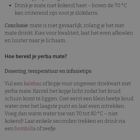
Drink je mate niet kokend heet – boven de 70 °C
kan irriterend zijn voor je slokdarm.
Conclusie
: mate is niet gevaarlijk, zolang je het met
mate drinkt. Kies voor kwaliteit, laat het even afkoelen
en luister naar je lichaam.
Hoe bereid je yerba mate?
Dosering, temperatuur en infusietips
Vul een
kalebas
of kopje voor ongeveer driekwart met
yerba mate. Kantel het kopje licht zodat het kruid
schuin komt te liggen. Giet eerst een klein beetje koud
water over het laagste punt en laat even intrekken.
Voeg dan warm water toe van 70 tot 80 °C – niet
kokend! Laat enkele seconden trekken en drink via
een
bombilla
of zeefje.