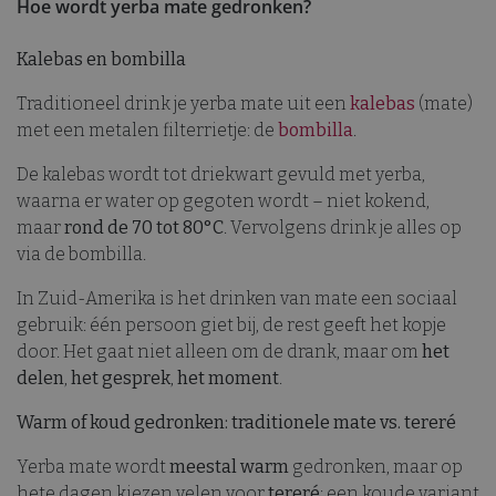
Hoe wordt yerba mate gedronken?
Kalebas en bombilla
Traditioneel drink je yerba mate uit een
kalebas
(mate)
met een metalen filterrietje: de
bombilla
.
De kalebas wordt tot driekwart gevuld met yerba,
waarna er water op gegoten wordt – niet kokend,
maar
rond de 70 tot 80°C
. Vervolgens drink je alles op
via de bombilla.
In Zuid-Amerika is het drinken van mate een sociaal
gebruik: één persoon giet bij, de rest geeft het kopje
door. Het gaat niet alleen om de drank, maar om
het
delen
,
het gesprek
,
het moment
.
Warm of koud gedronken: traditionele mate vs. tereré
Yerba mate wordt
meestal warm
gedronken, maar op
hete dagen kiezen velen voor
tereré
: een koude variant