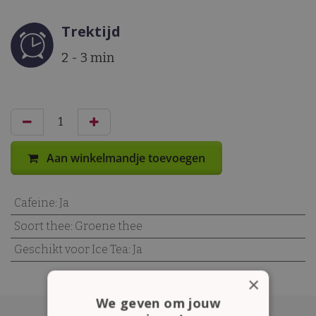
Trektijd
2 - 3 min
Aan winkelmandje toevoegen
Cafeine
:
Ja
Soort thee
:
Groene thee
Geschikt voor Ice Tea
:
Ja
×
We geven om jouw