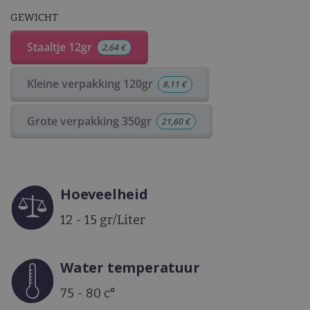
GEWICHT
Staaltje 12gr
2,64
€
Kleine verpakking 120gr
8,11
€
Grote verpakking 350gr
21,60
€
Hoeveelheid
12 - 15 gr/Liter
Water temperatuur
75 - 80 c°