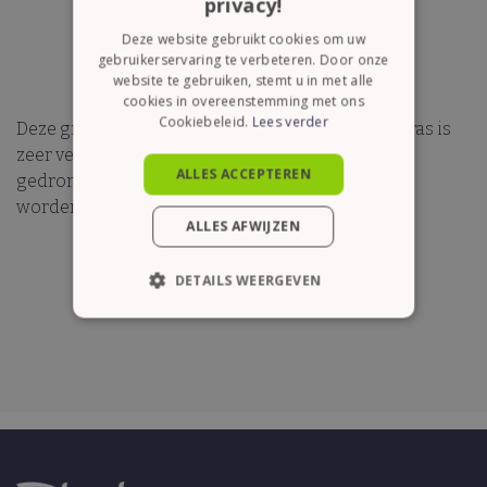
privacy!
Deze website gebruikt cookies om uw
gebruikerservaring te verbeteren. Door onze
website te gebruiken, stemt u in met alle
cookies in overeenstemming met ons
Cookiebeleid.
Lees verder
Deze groene thee met stukje citroen & citroengras is
zeer verfrissend en kan zowel koud als warm
ALLES ACCEPTEREN
gedronken worden. Een thee om verliefd op te
worden.
ALLES AFWIJZEN
DETAILS WEERGEVEN
STRIKT NOODZAKELIJK
PRESTATIE
TARGETING
FUNCTIONEEL