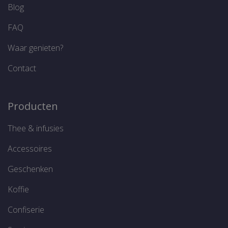
Blog
FAQ
Google Privacy Policy
Aanbieder /
Naam
Vervaldatum
O
Waar genieten?
Domein
Aanbieder /
Naam
Vervaldatum
Domein
FPAU
.thelene.be
3 maanden
D
Contact
g
sbjs_udata
.thelene.be
Sessie
g
Aanbieder /
i
Naam
Vervaldatum
Omsch
Domein
n
p
Producten
_gat_UA-
.thelene.be
60 seconden
Dit is
t
199238446-1
patro
b
ingest
v
Thee & infusies
Analyt
a
patro
b
naam 
b
Accessoires
ident
b
sbjs_first_add
.thelene.be
Sessie
bevat 
a
of de
d
Geschenken
het be
v
Het is
de _ga
wordpress_no_cache
Sessie
D
WordPress
Koffie
wordt
g
www.thelene.be
hoeve
v
gegev
e
Confiserie
regist
w
websit
s
verke