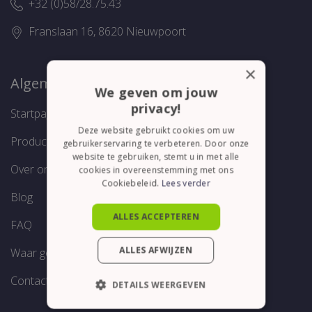
+32 (0)58/28.75.43
Franslaan 16, 8620 Nieuwpoort
×
Algemeen
We geven om jouw
privacy!
Startpagina
Deze website gebruikt cookies om uw
Producten
gebruikerservaring te verbeteren. Door onze
website te gebruiken, stemt u in met alle
Over ons
cookies in overeenstemming met ons
Cookiebeleid.
Lees verder
Blog
ALLES ACCEPTEREN
FAQ
ALLES AFWIJZEN
Waar genieten?
Contact
DETAILS WEERGEVEN
STRIKT NOODZAKELIJK