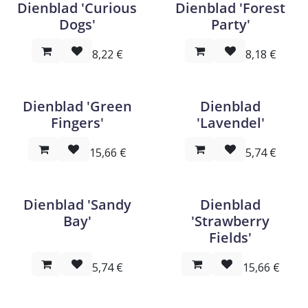
Dienblad 'Curious
Dienblad 'Forest
Dogs'
Party'
8,22
€
8,18
€
Dienblad 'Green
Dienblad
Fingers'
'Lavendel'
15,66
€
5,74
€
Dienblad 'Sandy
Dienblad
Bay'
'Strawberry
Fields'
5,74
€
15,66
€