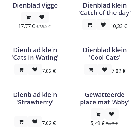
Dienblad Viggo
Dienblad klein
'Catch of the day'
17,77
€
10,33
€
42,95
€
Dienblad klein
Dienblad klein
'Cats in Wating'
'Cool Cats'
7,02
€
7,02
€
Dienblad klein
Gewatteerde
'Strawberry'
place mat 'Abby'
7,02
€
5,49
€
9,50
€