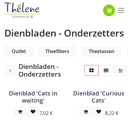
Overslaan naar inhoud
Dienbladen - Onderzetters
Outlet
Theefilters
Theetassen
Dienbladen -
Onderzetters
Dienblad 'Cats in
Dienblad 'Curious
waiting'
Cats'
7,02
€
8,22
€