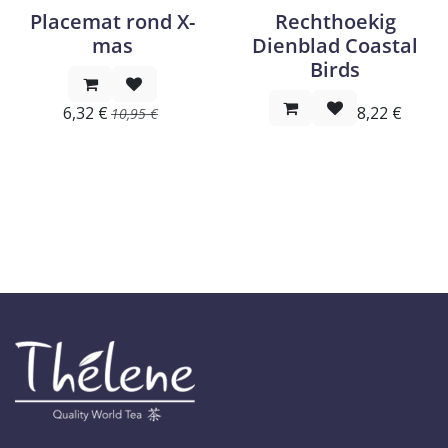
Placemat rond X-
Rechthoekig
mas
Dienblad Coastal
Birds
6,32
€
8,22
€
10,95
€