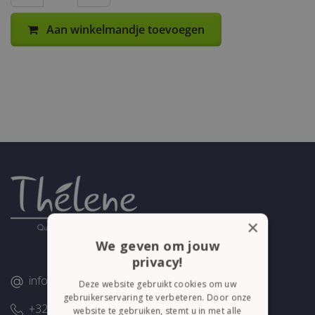
Aan winkelmandje toevoegen
×
We geven om jouw
privacy!
info@thelene.be
Deze website gebruikt cookies om uw
gebruikerservaring te verbeteren. Door onze
+32 (0)58/28.75.43
website te gebruiken, stemt u in met alle