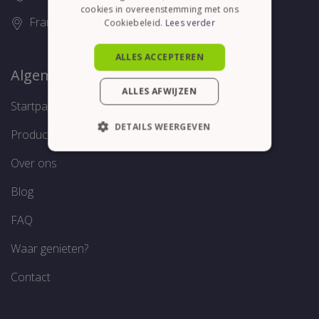
cookies in overeenstemming met ons
Franslaan 16, 8620 Nieuwpoort
Cookiebeleid.
Lees verder
ALLES ACCEPTEREN
Algemeen
ALLES AFWIJZEN
Startpagina
DETAILS WEERGEVEN
Producten
STRIKT NOODZAKELIJK
Over ons
PRESTATIE
TARGETING
Blog
FUNCTIONEEL
FAQ
Waar genieten?
Contact
Strikt noodzakelijk
Prestatie
Targeting
Functioneel