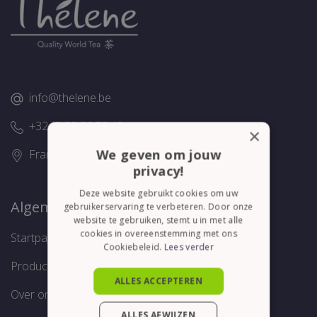
info@thelene.be
+32 (0)58/28.75.43
×
We geven om jouw
Franslaan 16, 8620 Nieuwpoort
privacy!
Deze website gebruikt cookies om uw
Algemeen
gebruikerservaring te verbeteren. Door onze
website te gebruiken, stemt u in met alle
cookies in overeenstemming met ons
Startpagina
Cookiebeleid.
Lees verder
Producten
ALLES ACCEPTEREN
Over ons
ALLES AFWIJZEN