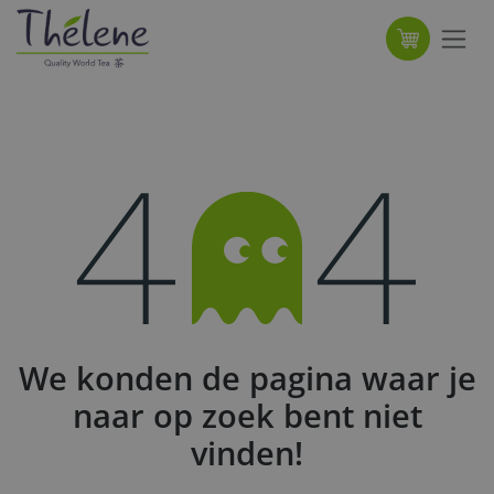
Overslaan naar inhoud
Fout 404
We konden de pagina waar je
naar op zoek bent niet
vinden!