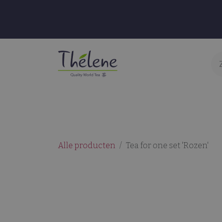
Overslaan naar inhoud
Thee & Infusies
Accessoires
S
Alle producten
Tea for one set 'Rozen'