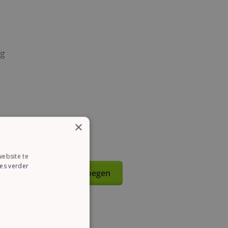
ig
×
ebsite te
es verder
an winkelmandje toevoegen