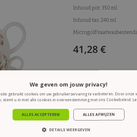
Inhoud pot: 350 ml
Inhoud tas: 240 ml
Microgolf/vaatwasbestend
41,28
€
We geven om jouw privacy!
ite gebruikt cookies om uw gebruikerservaring te verbeteren. Door onze w
, stemt u in met alle cookies in overeenstemming met ons Cookiebeleid.
Le
A
ALLES ACCEPTEREN
ALLES AFWIJZEN
DETAILS WEERGEVEN