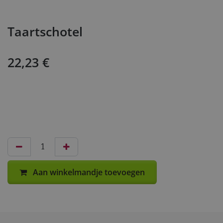
Taartschotel
22,23
€
Aan winkelmandje toevoegen