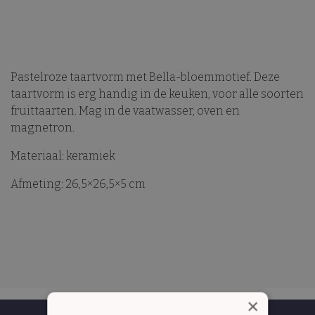
Pastelroze taartvorm met Bella-bloemmotief. Deze
taartvorm is erg handig in de keuken, voor alle soorten
fruittaarten. Mag in de vaatwasser, oven en
magnetron.
Materiaal: keramiek
Afmeting: 26,5×26,5×5 cm
×