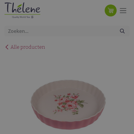
Overslaan naar inhoud
Alle producten