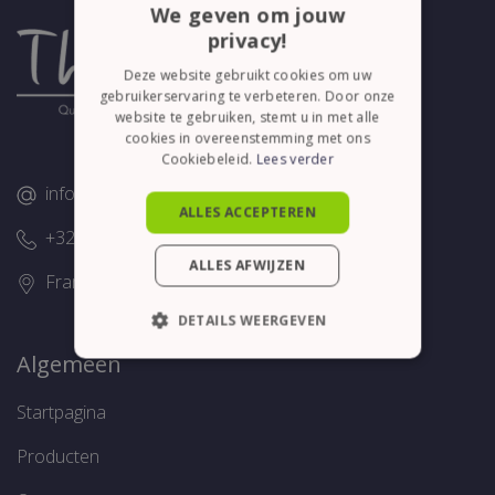
We geven om jouw
privacy!
Deze website gebruikt cookies om uw
gebruikerservaring te verbeteren. Door onze
website te gebruiken, stemt u in met alle
cookies in overeenstemming met ons
Cookiebeleid.
Lees verder
info@thelene.be
ALLES ACCEPTEREN
+32 (0)58/28.75.43
ALLES AFWIJZEN
Franslaan 16, 8620 Nieuwpoort
DETAILS WEERGEVEN
Algemeen
STRIKT NOODZAKELIJK
PRESTATIE
TARGETING
Startpagina
FUNCTIONEEL
Producten