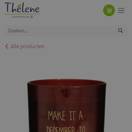
Overslaan naar inhoud
Alle producten