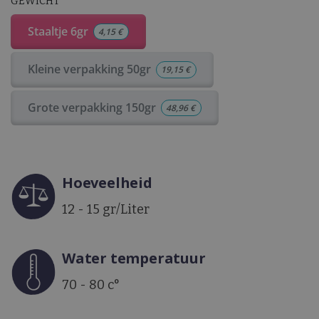
GEWICHT
Staaltje 6gr
4,15
€
Kleine verpakking 50gr
19,15
€
Grote verpakking 150gr
48,96
€
Hoeveelheid
12 - 15 gr/Liter
Water temperatuur
70 - 80 c°