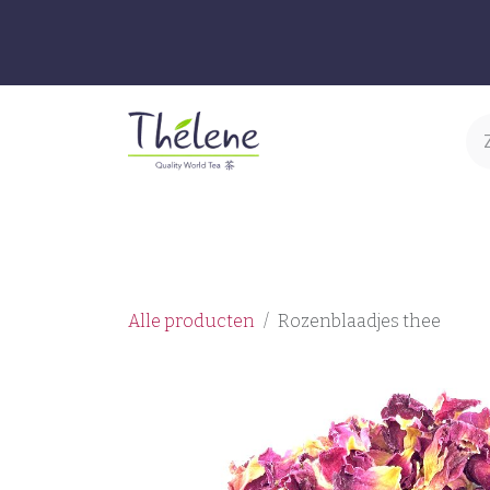
Overslaan naar inhoud
Thee & Infusies
Accessoires
S
Alle producten
Rozenblaadjes thee