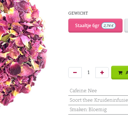
GEWICHT
Staaltje 6gr
2,74
€
A
Cafeine
:
Nee
Soort thee
:
Kruideninfusie
Smaken
:
Bloemig