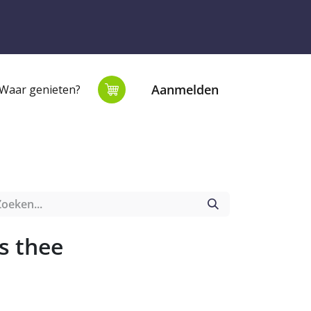
Aanmelden
Waar genieten?
extiel
Onze winkel
s thee