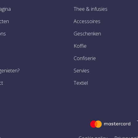
agina
Thee & infusies
cten
Accessoires
ons
Geschenken
Koffie
Confiserie
genieten?
Servies
ct
Textiel