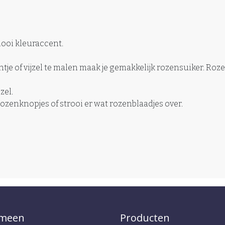
mooi kleuraccent.
e of vijzel te malen maak je gemakkelijk rozensuiker. Roze
zel.
rozenknopjes of strooi er wat rozenblaadjes over.
emeen
Producten