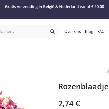
Gratis verzending in België & Nederland vanaf € 50,00
Over ons
Blog
FAQ
ervies
Geschenken
Koffie
Confiserie
T
Rozenblaadje
2,74
€