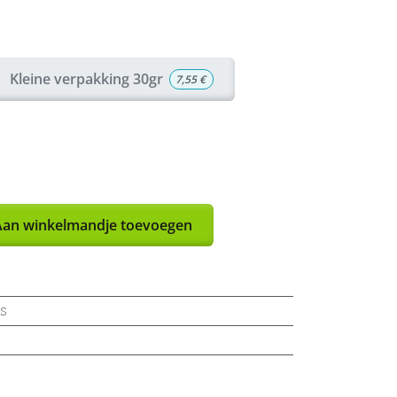
Kleine verpakking 30gr
7,55
€
an winkelmandje toevoegen
s