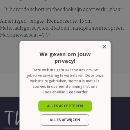
Bijhorende schort en theedoek zijn apart verkrijgbaar.
Afmetingen : lengte : 19cm, breedte : 15 cm
Materiaal : gerecycleerd katoen, handpalmen: neopreen
Machinewasbaar 40 C°
×
We geven om jouw
privacy!
Deze website gebruikt cookies om uw
gebruikerservaring te verbeteren. Door onze
website te gebruiken, stemt u in met alle
cookies in overeenstemming met ons
Cookiebeleid.
Lees verder
ALLES ACCEPTEREN
ALLES AFWIJZEN