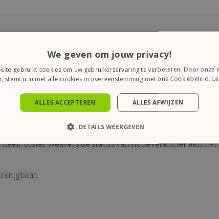
We geven om jouw privacy!
ite gebruikt cookies om uw gebruikerservaring te verbeteren. Door onze w
 voor het hanteren van hete potten en schalen tot 100 gr
, stemt u in met alle cookies in overeenstemming met ons Cookiebeleid.
Le
elpen uw vingers veilig te houden bij het hanteren van u
t variant is een lust voor het oog! De vrolijke kattenverzame
ALLES ACCEPTEREN
ALLES AFWIJZEN
DETAILS WEERGEVEN
1880 een begrip in keukentextiel. Zij maken gebruik van hu
heeft Ulster Weavers de status van hofleverancier aan het
KT NOODZAKELIJK
PRESTATIE
TARGETING
FUN
rkrijgbaar.
Strikt noodzakelijk
Prestatie
Targeting
Functioneel
es maken de kernfunctionaliteiten van de website mogelijk, zoals gebruikersaanme
en gebruikt zonder de strikt noodzakelijke cookies.