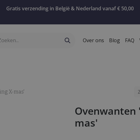
Gratis verzending in België & Nederland vanaf € 50,00
Over ons
Blog
FAQ
ervies
Geschenken
Koffie
Confiserie
T
ing X-mas'
Ovenwanten 'C
mas'