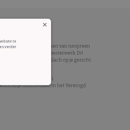
×
ebsite te
aden Celsius. De handpalmen van neopreen
es verder
w nieuwste culinaire meesterwerk. Dit
ling zorgt voor een glimlach op je gezicht.
n uitgebreide ervaring en
 koninklijk huishouden in het Verenigd
CTIONEEL
lding en accountbeheer. De