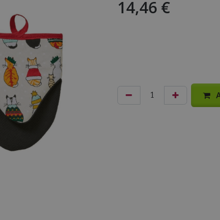
14,46
€
A