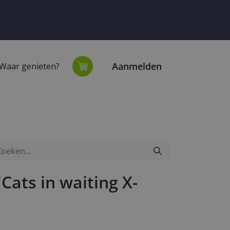
Aanmelden
Waar genieten?
extiel
Onze winkel
ats in waiting X-