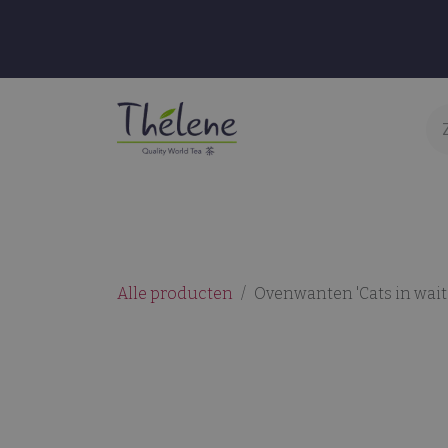
Overslaan naar inhoud
Thee & Infusies
Accessoires
S
Alle producten
Ovenwanten 'Cats in wait