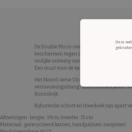
Deze webs
De Double Micro ovenwanten set is perfect
gebruiken
beschermen tegen stoom en heet water en h
vrolijke ontwerp van Cats in Waiting in kers
Een must voor de kattenliefhebber!
Het Noord-Ierse Ulster Weavers is al sinds 
vernieuwingsdrang. Sinds midden jaren '90 
STRI
Koninkrijk.
Bijhorende schort en theedoek zijn apart ve
Afmetingen : lengte : 19cm, breedte : 15 cm
Materiaal : gerecycleerd katoen, handpalmen: neopreen
Strikt noodzakelijke cooki
website kan niet goed word
Machinewasbaar 40 C°