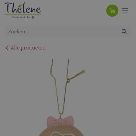
Overslaan naar inhoud
Alle producten