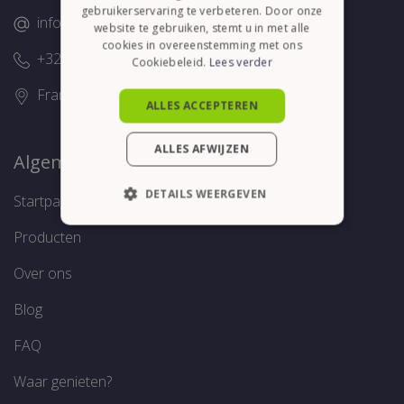
gebruikerservaring te verbeteren. Door onze
info@thelene.be
website te gebruiken, stemt u in met alle
cookies in overeenstemming met ons
+32 (0)58/28.75.43
Cookiebeleid.
Lees verder
Franslaan 16, 8620 Nieuwpoort
ALLES ACCEPTEREN
ALLES AFWIJZEN
Algemeen
DETAILS WEERGEVEN
Startpagina
STRIKT NOODZAKELIJK
Producten
PRESTATIE
TARGETING
Over ons
FUNCTIONEEL
Blog
FAQ
Waar genieten?
Strikt noodzakelijk
Prestatie