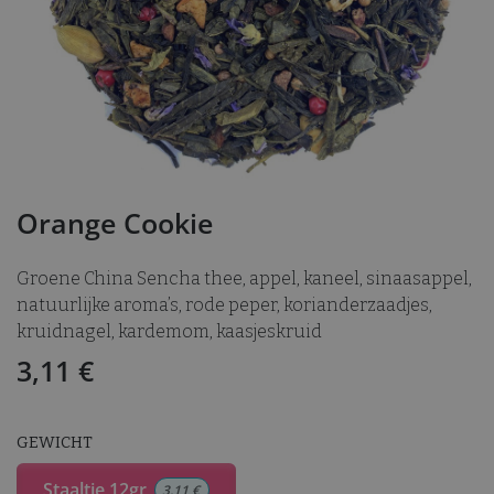
Orange Cookie
Groene China Sencha thee, appel, kaneel, sinaasappel,
natuurlijke aroma’s, rode peper, korianderzaadjes,
kruidnagel, kardemom, kaasjeskruid
3,11
€
GEWICHT
Staaltje 12gr
3,11
€