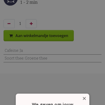
1 - 2 min
Aan winkelmandje toevoegen
Cafeine
:
Ja
Soort thee
:
Groene thee
×
We geven om jouw