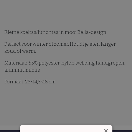
Kleine koeltas/lunchtas in mooi Bella-design.
Perfect voor winter of zomer. Houdt je eten langer
koud of warm.
Materiaal:
55% polyester, nylon webbing handgrepen,
aluminiumfolie
Formaat: 23×14,5×16 cm
×