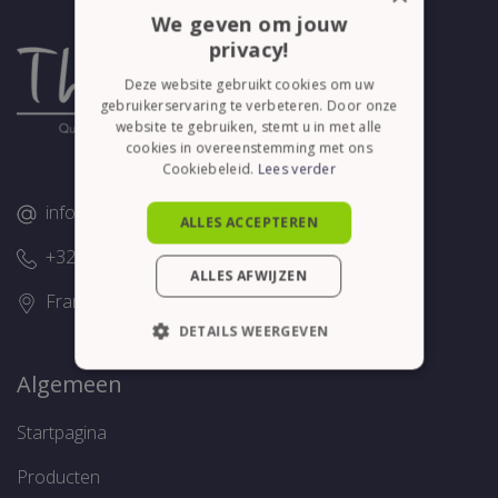
We geven om jouw
privacy!
Deze website gebruikt cookies om uw
gebruikerservaring te verbeteren. Door onze
website te gebruiken, stemt u in met alle
cookies in overeenstemming met ons
Cookiebeleid.
Lees verder
info@thelene.be
ALLES ACCEPTEREN
+32 (0)58/28.75.43
ALLES AFWIJZEN
Franslaan 16, 8620 Nieuwpoort
DETAILS WEERGEVEN
STRIKT NOODZAKELIJK
Algemeen
PRESTATIE
TARGETING
Startpagina
FUNCTIONEEL
Producten