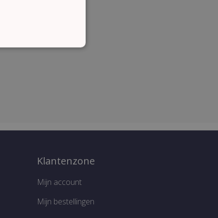
CTIONEEL
lding en accountbeheer. De
cript.com-service om de
Klantenzone
n. De cookie-banner van
te werken.
Mijn account
Mijn bestellingen