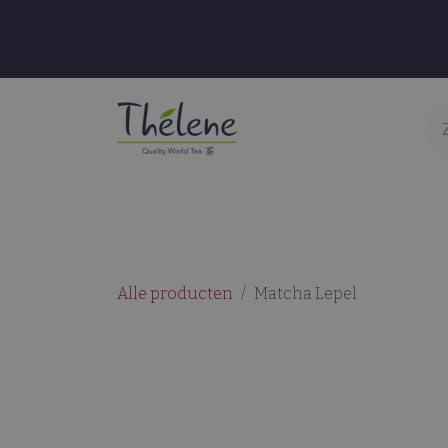
Overslaan naar inhoud
Thee & Infusies
Accessoires
S
Alle producten
Matcha Lepel