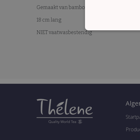
Gemaakt van bamboe
18 cm lang
STRI
NIET vaatwasbestendig
Strikt noodzakelijke cooki
website kan niet goed word
Naam
CookieScriptConsent
Alg
Startp
Produ
Naam
Naam
Aan