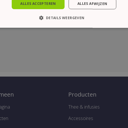
ALLES ACCEPTEREN
ALLES AFWIJZEN
DETAILS WEERGEVEN
KT NOODZAKELIJK
PRESTATIE
TARGETING
FUN
Strikt noodzakelijk
Prestatie
Targeting
Functioneel
es maken de kernfunctionaliteiten van de website mogelijk, zoals gebruikersaanme
en gebruikt zonder de strikt noodzakelijke cookies.
Aanbieder /
Vervaldatum
Omschrijving
Domein
1 maand
Deze cookie wordt gebruikt door de Cookie-S
CookieScript
emeen
Producten
cookievoorkeuren van bezoekers te onthoude
www.thelene.be
Cookie-Script.com is noodzakelijk om correct 
agina
Thee & infusies
Aanbieder /
cten
Accessoires
Vervaldatum
Omschrijving
Domein
Aanbieder /
Vervaldatum
Omschrijving
bieder /
Domein