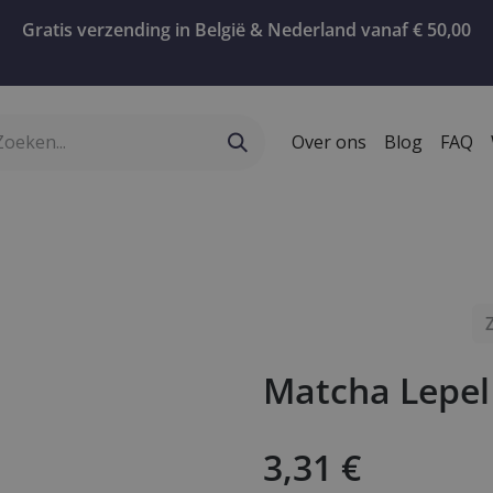
Gratis verzending in België & Nederland vanaf € 50,00
Over ons
Blog
FAQ
ervies
Geschenken
Koffie
Confiserie
T
Matcha Lepel
3,31
€