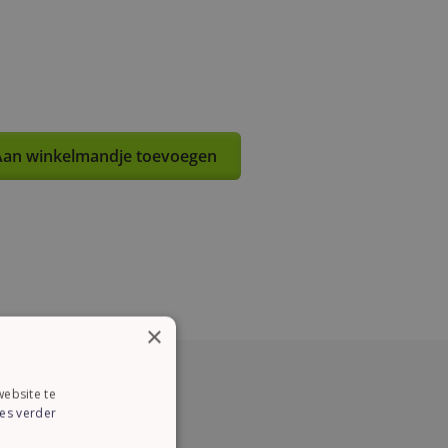
an winkelmandje toevoegen
×
ebsite te
es verder