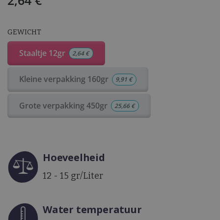
2,64
€
GEWICHT
Staaltje 12gr
2,64
€
Kleine verpakking 160gr
9,91
€
Grote verpakking 450gr
25,66
€
Hoeveelheid
12 - 15 gr/Liter
Water temperatuur