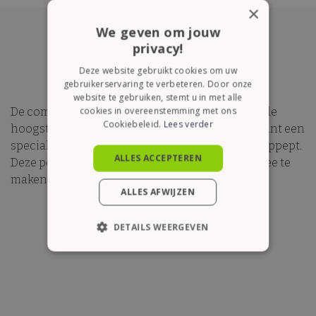
×
We geven om jouw
privacy!
Deze website gebruikt cookies om uw
gebruikerservaring te verbeteren. Door onze
website te gebruiken, stemt u in met alle
cookies in overeenstemming met ons
De combinatie van de Chinese gunpowder, van de
Cookiebeleid.
Lees verder
hoogste kwaliteit, vormt samen met de nana munt een
speciale smaakbelevenis waar je helemaal van oppept.
ALLES ACCEPTEREN
Deze populaire klassieker is ideaal om ice tea mee te
maken op warme dagen.
ALLES AFWIJZEN
DETAILS WEERGEVEN
STRIKT NOODZAKELIJK
PRESTATIE
TARGETING
FUNCTIONEEL