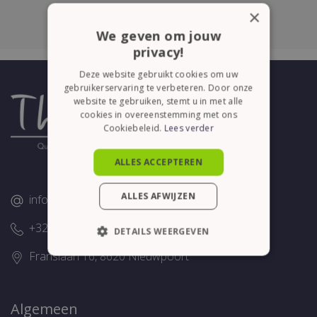
×
We geven om jouw
privacy!
Deze website gebruikt cookies om uw
gebruikerservaring te verbeteren. Door onze
website te gebruiken, stemt u in met alle
cookies in overeenstemming met ons
Cookiebeleid.
Lees verder
ALLES ACCEPTEREN
ALLES AFWIJZEN
info@thelene.be
+32 (0)58/28.75.43
DETAILS WEERGEVEN
Franslaan 16, 8620 Nieuwpoort
STRIKT NOODZAKELIJK
PRESTATIE
TARGETING
Algemeen
FUNCTIONEEL