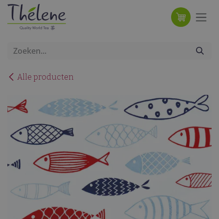
Overslaan naar inhoud
Alle producten