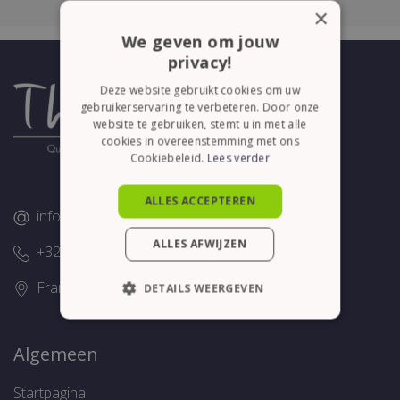
×
We geven om jouw
privacy!
Deze website gebruikt cookies om uw
gebruikerservaring te verbeteren. Door onze
website te gebruiken, stemt u in met alle
cookies in overeenstemming met ons
Cookiebeleid.
Lees verder
ALLES ACCEPTEREN
info@thelene.be
ALLES AFWIJZEN
+32 (0)58/28.75.43
Franslaan 16, 8620 Nieuwpoort
DETAILS WEERGEVEN
STRIKT NOODZAKELIJK
Algemeen
PRESTATIE
TARGETING
Startpagina
FUNCTIONEEL