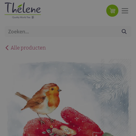
Overslaan naar inhoud
Alle producten