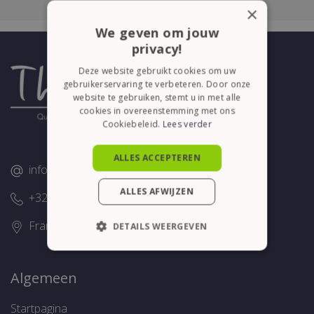
×
We geven om jouw
privacy!
Deze website gebruikt cookies om uw
gebruikerservaring te verbeteren. Door onze
website te gebruiken, stemt u in met alle
cookies in overeenstemming met ons
Cookiebeleid.
Lees verder
ALLES ACCEPTEREN
info@thelene.be
ALLES AFWIJZEN
+32 (0)58/28.75.43
Franslaan 16, 8620 Nieuwpoort
DETAILS WEERGEVEN
STRIKT NOODZAKELIJK
Algemeen
PRESTATIE
TARGETING
Startpagina
FUNCTIONEEL