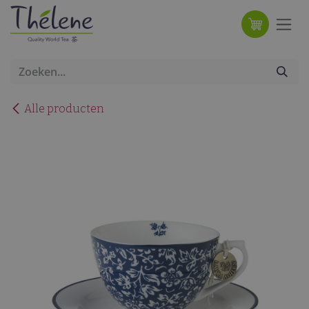
Overslaan naar inhoud
Alle producten