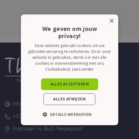
×
We geven om jouw
privacy!
Deze website gebruikt cookies om uw
gebruikerservaring te verbeteren. Door onze
website te gebruiken, stemt u in met alle
cookies in overeenstemming met ons
Cookiebeleid.
Lees verder
ALLES ACCEPTEREN
ALLES AFWIJZEN
info@thelene.be
DETAILS WEERGEVEN
+32 (0)58/28.75.43
STRIKT NOODZAKELIJK
Franslaan 16, 8620 Nieuwpoort