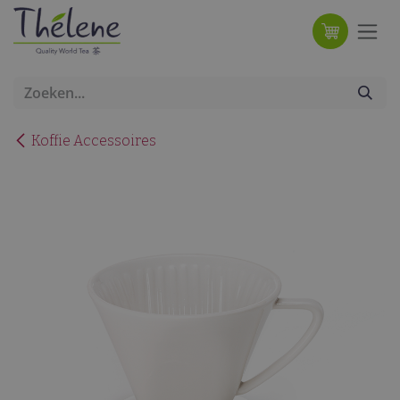
Overslaan naar inhoud
Koffie Accessoires