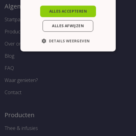
Algemeen
ALLES ACCEPTEREN
Startpagina
ALLES AFWIJZEN
Producten
DETAILS WEERGEVEN
Over ons
STRIKT NOODZAKELIJK
Blog
PRESTATIE
TARGETING
FAQ
FUNCTIONEEL
Waar genieten?
Contact
Strikt noodzakelijk
Prestatie
Producten
Targeting
Functioneel
Strikt noodzakelijke cookies maken de
Thee & infusies
kernfunctionaliteiten van de website mogelijk,
zoals gebruikersaanmelding en