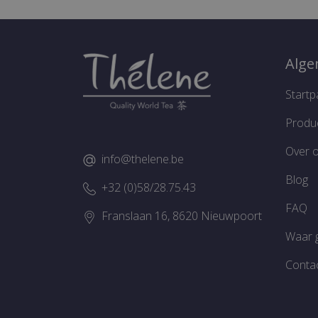
Alg
Strikt noodzakelijke cooki
website kan niet goed word
Startp
Naam
Produ
CookieScriptConsent
Over 
info@thelene.be
Blog
+32 (0)58/28.75.43
FAQ
Naam
Franslaan 16, 8620 Nieuwpoort
Naam
Aan
Naam
Waar 
FPAU
Dom
sbjs_udata
_gat_UA-
Google Priv
.the
Conta
199238446-1
wordpress_no_cache
sbjs_first_add