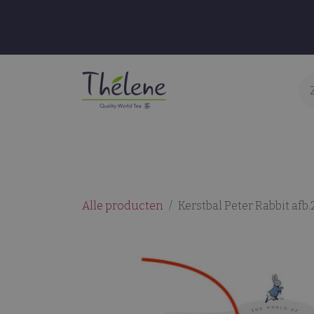
Overslaan naar inhoud
Thee & Infusies
Accessoires
S
Alle producten
Kerstbal Peter Rabbit afb.