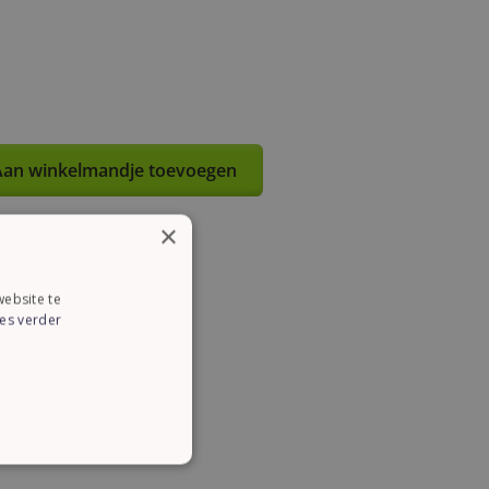
an winkelmandje toevoegen
×
ebsite te
es verder
CTIONEEL