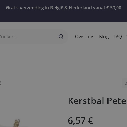
Gratis verzending in België & Nederland vanaf € 50,00
Over ons
Blog
FAQ
ervies
Geschenken
Koffie
Confiserie
T
2
Kerstbal Pete
6,57
€