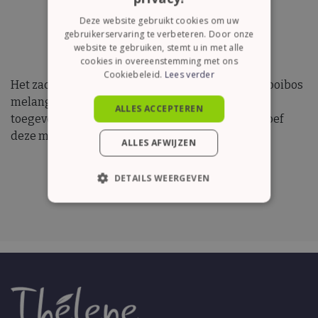
Deze website gebruikt cookies om uw
gebruikerservaring te verbeteren. Door onze
website te gebruiken, stemt u in met alle
cookies in overeenstemming met ons
Cookiebeleid.
Lees verder
Het zacht effect van deze groene honeybush en rooibos
melange helpt je spanning te verminderen. De
ALLES ACCEPTEREN
toegevoegde kruiden brengen innerlijke rust. Proef
deze melange met een vleugje melk en honing
ALLES AFWIJZEN
DETAILS WEERGEVEN
STRIKT NOODZAKELIJK
PRESTATIE
TARGETING
FUNCTIONEEL