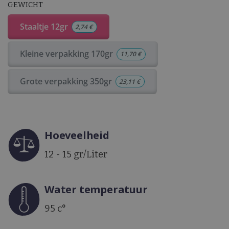
GEWICHT
Staaltje 12gr
2,74
€
Kleine verpakking 170gr
11,70
€
Grote verpakking 350gr
23,11
€
Hoeveelheid
12 - 15 gr/Liter
Water temperatuur
95 c°