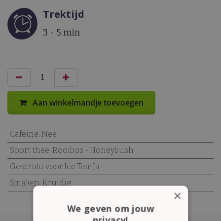
Trektijd
3 - 5 min
Aan winkelmandje toevoegen
Cafeine
:
Nee
Soort thee
:
Rooibos - Honeybush
Geschikt voor Ice Tea
:
Ja
Smaken
:
Kruidig
×
We geven om jouw
privacy!