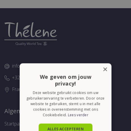
info@thelene.be
×
We geven om jouw
+32 (0)58/28.75.43
privacy!
Franslaan 16, 8620 Nieuwpoort
Deze website gebruikt cookies om uw
gebruikerservaring te verbeteren. Door onze
website te gebruiken, stemt u in met alle
cookies in overeenstemming met ons
Algemeen
Cookiebeleid.
Lees verder
Startpagina
ALLES ACCEPTEREN