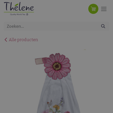
Overslaan naar inhoud
Alle producten