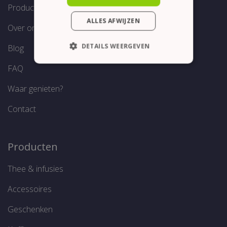
Producten
ALLES AFWIJZEN
Over ons
DETAILS WEERGEVEN
Blog
STRIKT NOODZAKELIJK
FAQ
PRESTATIE
TARGETING
Waar genieten?
FUNCTIONEEL
Contact
Producten
Strikt noodzakelijk
Prestatie
Targeting
Functioneel
Thee & infusies
Strikt noodzakelijke cookies maken de
Accessoires
kernfunctionaliteiten van de website mogelijk,
zoals gebruikersaanmelding en
Geschenken
accountbeheer. De website kan niet goed
worden gebruikt zonder de strikt
noodzakelijke cookies.