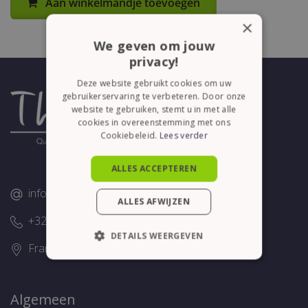
Aan winkelmandje toevoegen
×
We geven om jouw
privacy!
Deze website gebruikt cookies om uw
gebruikerservaring te verbeteren. Door onze
website te gebruiken, stemt u in met alle
cookies in overeenstemming met ons
Cookiebeleid.
Lees verder
ALLES ACCEPTEREN
info@thelene.be
ALLES AFWIJZEN
+32 (0)58/28.75.43
DETAILS WEERGEVEN
Franslaan 16, 8620 Nieuwpoort
STRIKT NOODZAKELIJK
PRESTATIE
TARGETING
Algemeen