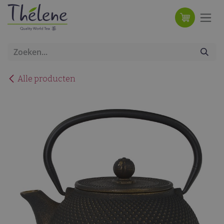
Overslaan naar inhoud
Alle producten