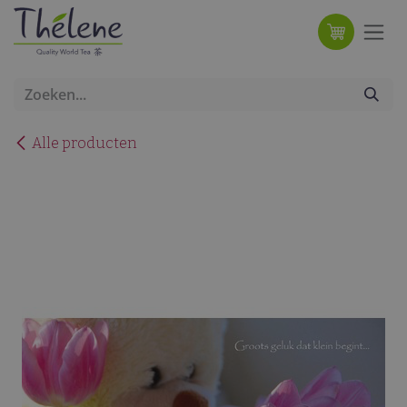
Overslaan naar inhoud
Alle producten