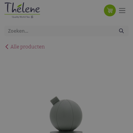
Overslaan naar inhoud
Alle producten