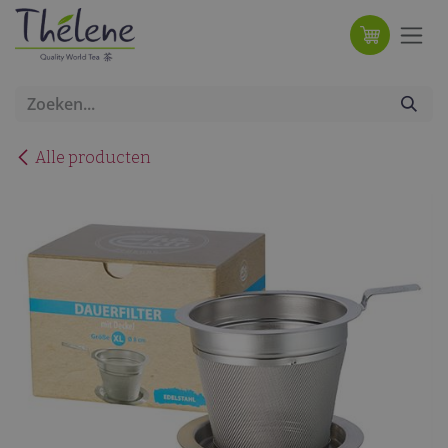
Overslaan naar inhoud
Alle producten