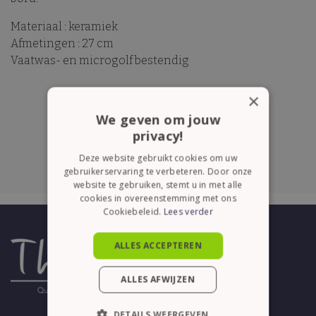
Materiaal : keramiek
Afmetingen : 27 cm
Vaatwas- en microgolf bestendig
×
We geven om jouw
privacy!
Deze website gebruikt cookies om uw
gebruikerservaring te verbeteren. Door onze
website te gebruiken, stemt u in met alle
cookies in overeenstemming met ons
Cookiebeleid.
Lees verder
ALLES ACCEPTEREN
ALLES AFWIJZEN
DETAILS WEERGEVEN