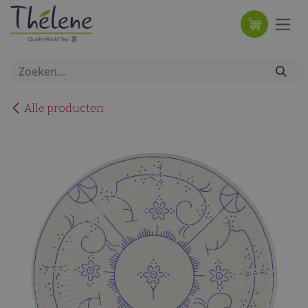
Overslaan naar inhoud
Alle producten