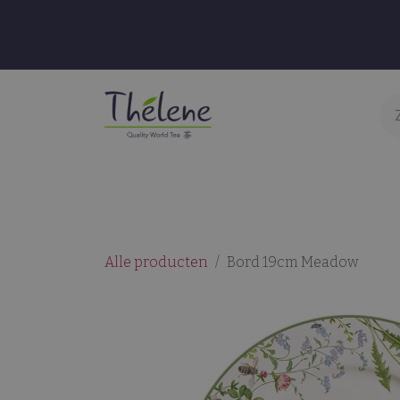
Overslaan naar inhoud
Thee & Infusies
Accessoires
S
Alle producten
Bord 19cm Meadow