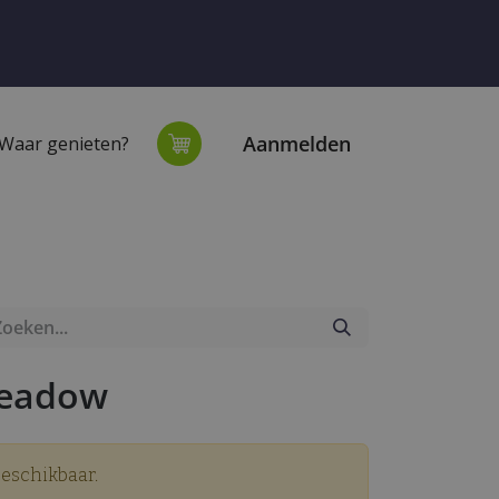
Aanmelden
Waar genieten?
extiel
Onze winkel
Meadow
beschikbaar.