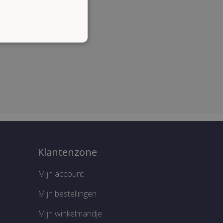
CTIONEEL
lding en accountbeheer. De
Klantenzone
cript.com-service om de
n. De cookie-banner van
te werken.
Mijn account
Mijn bestellingen
Mijn winkelmandje
ieke informatie op te