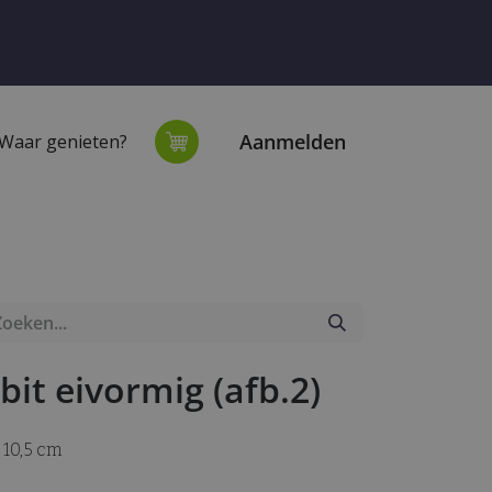
Aanmelden
Waar genieten?
extiel
Onze winkel
bit eivormig (afb.2)
 10,5 cm