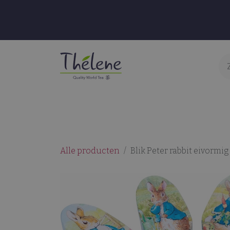
Overslaan naar inhoud
Thee & Infusies
Accessoires
S
Alle producten
Blik Peter rabbit eivormig 