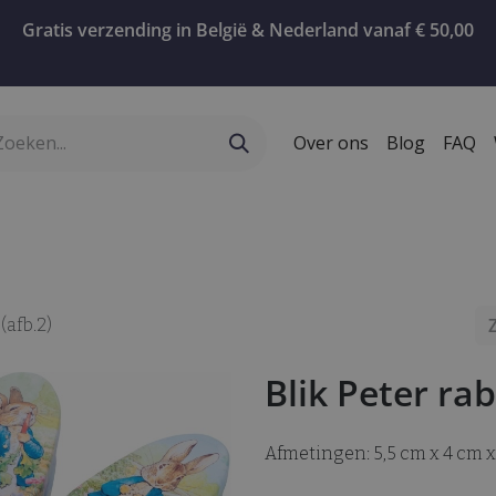
Gratis verzending in België & Nederland vanaf € 50,00
Over ons
Blog
FAQ
ervies
Geschenken
Koffie
Confiserie
T
(afb.2)
Blik Peter rab
Afmetingen: 5,5 cm x 4 cm x