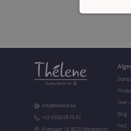
STRI
Strikt noodzakelijke cooki
website kan niet goed word
Alg
Naam
Startp
CookieScriptConsent
Produ
Over 
info@thelene.be
Naam
Naam
Blog
Aan
Naam
+32 (0)58/28.75.43
FPAU
Dom
sbjs_udata
FAQ
_gat_UA-
Google Priv
.the
Franslaan 16, 8620 Nieuwpoort