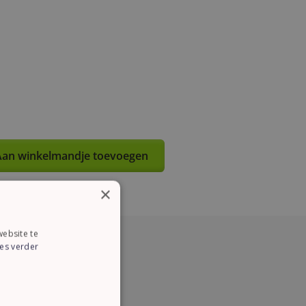
an winkelmandje toevoegen
×
ebsite te
es verder