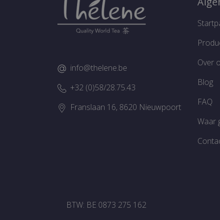
Alg
sbjs_current
SM
.c.cl
Startp
_gid
Goo
sbjs_session
.the
Produ
_ga_JTPW9LDX5H
.the
Over 
info@thelene.be
mailchimp_landing_sit
test_cookie
Goo
Blog
+32 (0)58/28.75.43
.dou
FAQ
MUID
Micr
sbjs_migrations
Franslaan 16, 8620 Nieuwpoort
Cor
.bin
Waar 
sbjs_first
Conta
MR
Micr
Cor
.c.cl
_ga
Goo
.the
sbjs_current_add
BTW: BE 0873 275 162