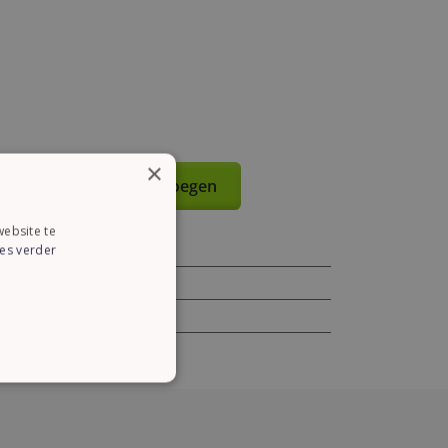
×
an winkelmandje toevoegen
ebsite te
es verder
ie
CTIONEEL