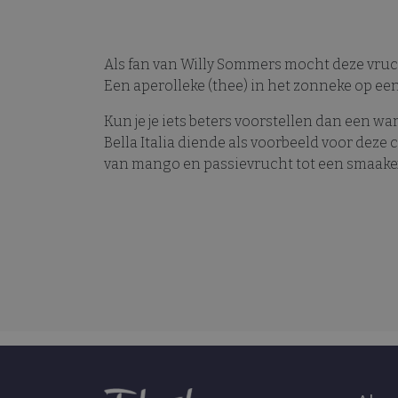
Strikt noodzakelijke cooki
Als fan van Willy Sommers mocht deze vruc
website kan niet goed word
Een aperolleke (thee) in het zonneke op een te
Naam
Kun je je iets beters voorstellen dan een wa
CookieScriptConsent
Bella Italia diende als voorbeeld voor deze
van mango en passievrucht tot een smaake
Naam
Naam
Aan
Naam
FPAU
Dom
sbjs_udata
_gat_UA-
Google Priv
.the
199238446-1
wordpress_no_cache
sbjs_first_add
SRM_B
Micr
FPLC
Cor
.c.b