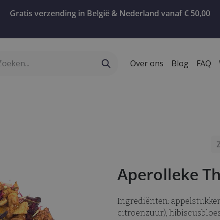
Gratis verzending in België & Nederland vanaf € 50,00
Over ons
Blog
FAQ
ervies
Geschenken
Koffie
Confiserie
T
Aperolleke T
Ingrediënten: appelstukken 
citroenzuur), hibiscusbloe