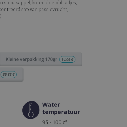
n sinaasappel, korenbloemblaadjes,
entreerd sap van passievrucht,
)
Kleine verpakking 170gr
14,06
€
35,85
€
Water
temperatuur
95 - 100 c°