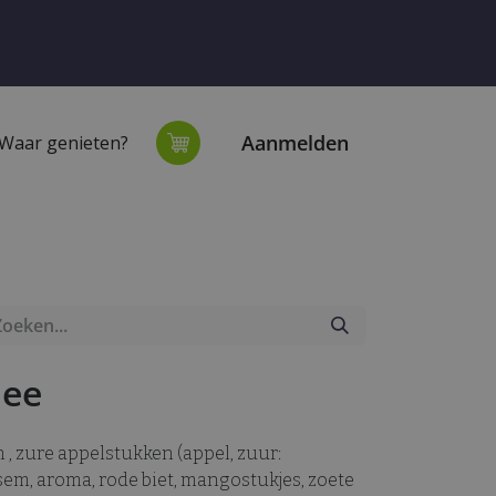
Aanmelden
Waar genieten?
extiel
Onze winkel
hee
, zure appelstukken (appel, zuur:
sem, aroma, rode biet, mangostukjes, zoete