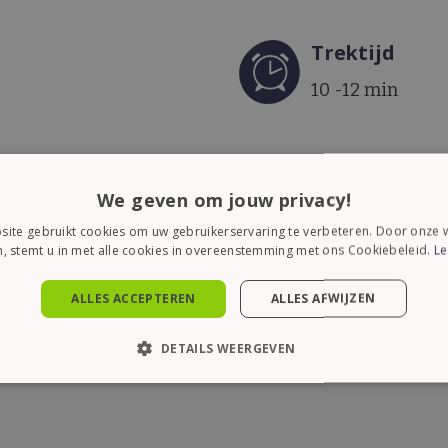
Trektijd
10 -12 min
A
We geven om jouw privacy!
ite gebruikt cookies om uw gebruikerservaring te verbeteren. Door onze w
Cafeine
:
Nee
, stemt u in met alle cookies in overeenstemming met ons Cookiebeleid.
Le
Geschikt voor Ice Tea
:
Ja
ALLES ACCEPTEREN
ALLES AFWIJZEN
Soort thee
:
Vruchteninfus
DETAILS WEERGEVEN
KT NOODZAKELIJK
PRESTATIE
TARGETING
FUN