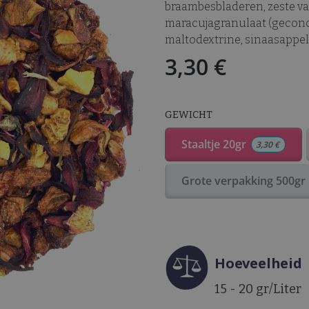
braambesbladeren, zeste va
maracujagranulaat (geconc
maltodextrine, sinaasappel
3,30
€
GEWICHT
Staaltje 20gr
3,30
€
Grote verpakking 500gr
Hoeveelheid
15 - 20 gr/Liter