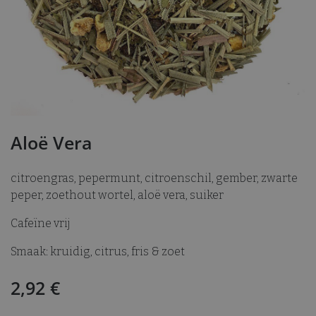
Aloë Vera
citroengras, pepermunt, citroenschil, gember, zwarte
peper, zoethout wortel, aloë vera, suiker
Cafeïne vrij
Smaak: kruidig, citrus, fris & zoet
2,92
€