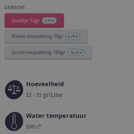
GEWICHT
Staaltje 12gr
2,92
€
Kleine verpakking 70gr
6,79
€
Grote verpakking 190gr
16,32
€
Hoeveelheid
12 - 15 gr/Liter
Water temperatuur
100 c°