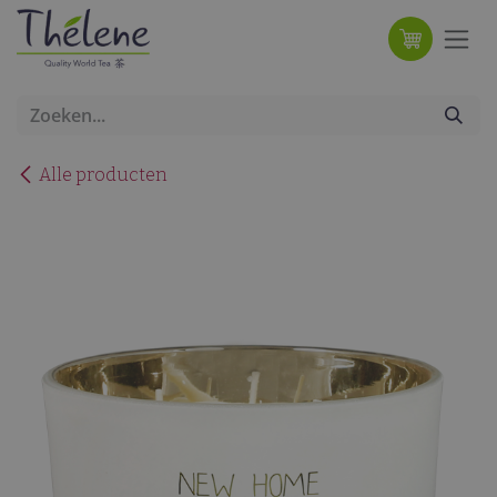
Overslaan naar inhoud
Alle producten