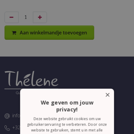
Aan winkelmandje toevoegen
×
We geven om jouw
privacy!
info@thelene.be
Deze website gebruikt cookies om uw
gebruikerservaring te verbeteren. Door onze
+32 (0)58/28.75.43
website te gebruiken, stemt u in met alle