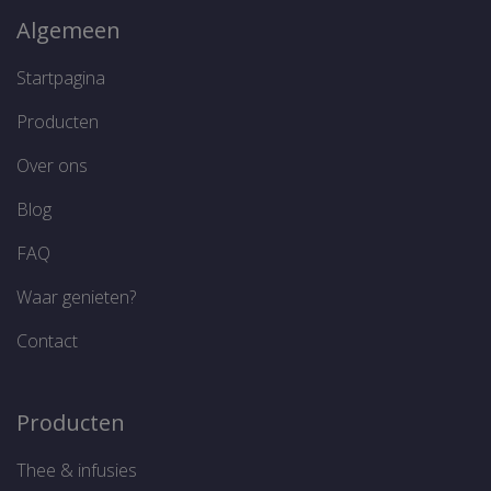
Algemeen
FUNCTIONEEL
Startpagina
Producten
Strikt noodzakelijk
Prestatie
Over ons
Targeting
Functioneel
Blog
Strikt noodzakelijke cookies maken de
kernfunctionaliteiten van de website mogelijk,
zoals gebruikersaanmelding en
FAQ
accountbeheer. De website kan niet goed
worden gebruikt zonder de strikt
Waar genieten?
noodzakelijke cookies.
Aanbieder /
Naam
Vervaldatum
O
Contact
Domein
CookieScriptConsent
1 maand
D
CookieScript
w
www.thelene.be
d
Producten
S
s
c
Thee & infusies
v
o