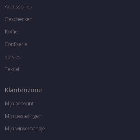
c
Accessoires
v
S
n
Geschenken
c
w
Koffie
Confiserie
Google Privacy Policy
Servies
Aanbieder /
Naam
Vervaldatum
O
Domein
Aanbieder /
Naam
Vervaldatum
Textiel
Domein
FPAU
.thelene.be
3 maanden
D
g
sbjs_udata
.thelene.be
Sessie
g
Aanbieder /
i
Naam
Vervaldatum
Omsch
Klantenzone
Domein
n
p
_gat_UA-
.thelene.be
60 seconden
Dit is
t
199238446-1
patro
Mijn account
b
ingest
v
Analyt
a
patro
Mijn bestellingen
b
naam 
b
ident
b
sbjs_first_add
.thelene.be
Sessie
Mijn winkelmandje
bevat 
a
of de
d
het be
v