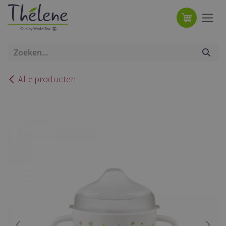
Overslaan naar inhoud
Alle producten