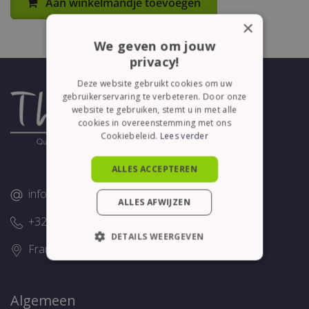
Aan winkelmandje toevoegen
×
We geven om jouw
privacy!
Deze website gebruikt cookies om uw
gebruikerservaring te verbeteren. Door onze
website te gebruiken, stemt u in met alle
cookies in overeenstemming met ons
Cookiebeleid.
Lees verder
ALLES ACCEPTEREN
info@thelene.be
ALLES AFWIJZEN
+32 (0)58/28.75.43
DETAILS WEERGEVEN
Franslaan 16, 8620 Nieuwpoort
STRIKT NOODZAKELIJK
PRESTATIE
TARGETING
Algemeen