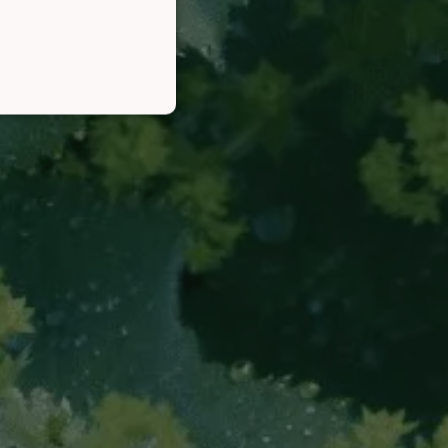
CTIONEEL
lding en accountbeheer. De
cript.com-service om de
n. De cookie-banner van
te werken.