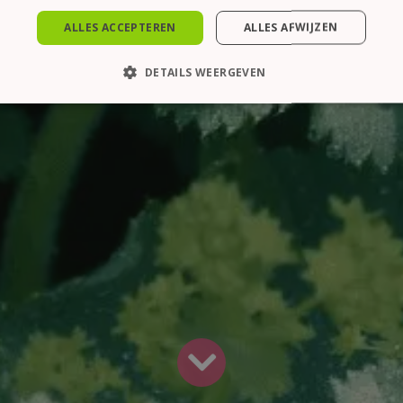
ALLES ACCEPTEREN
ALLES AFWIJZEN
DETAILS WEERGEVEN
KT NOODZAKELIJK
PRESTATIE
TARGETING
FUN
Strikt noodzakelijk
Prestatie
Targeting
Functioneel
es maken de kernfunctionaliteiten van de website mogelijk, zoals gebruikersaanme
en gebruikt zonder de strikt noodzakelijke cookies.
Aanbieder /
Vervaldatum
Omschrijving
Domein
1 maand
Deze cookie wordt gebruikt door de Cookie-S
CookieScript
cookievoorkeuren van bezoekers te onthoude
www.thelene.be
Cookie-Script.com is noodzakelijk om correct 
Aanbieder /
Vervaldatum
Omschrijving
Domein
Aanbieder /