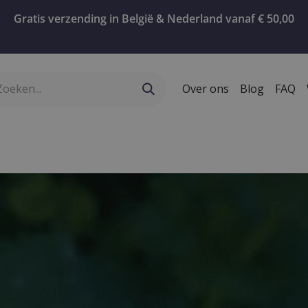
Gratis verzending in België & Nederland vanaf € 50,00
Over ons
Blog
FAQ
ervies
Geschenken
Koffie
Confiserie
T