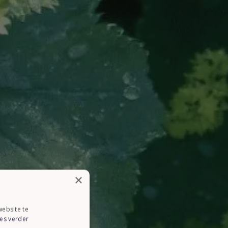
×
ebsite te
es verder