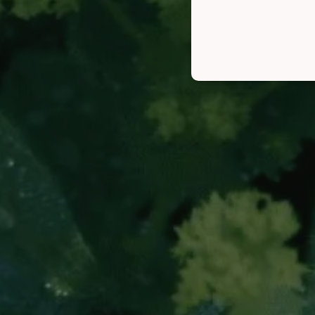
STRI
Strikt noodzakelijke cooki
website kan niet goed word
Naam
CookieScriptConsent
Naam