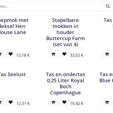
oepmok met
Stapelbare
Tas
deksel Hen
mokken in
House Lane
houder
Buttercup Farm
(set van 4)
13,18
€
33,02
€
Tas Seelust
Tas en ondertas
Tas e
0,25 Liter Royal
Blue 
Boch
Copenhague
12,31
€
19,42
€