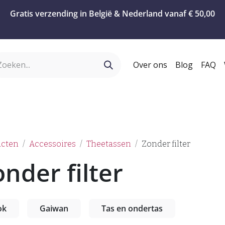
Gratis verzending in België & Nederland vanaf € 50,00
Over ons
Blog
FAQ
ervies
Geschenken
Koffie
Confiserie
T
ucten
Accessoires
Theetassen
Zonder filter
nder filter
ok
Gaiwan
Tas en ondertas