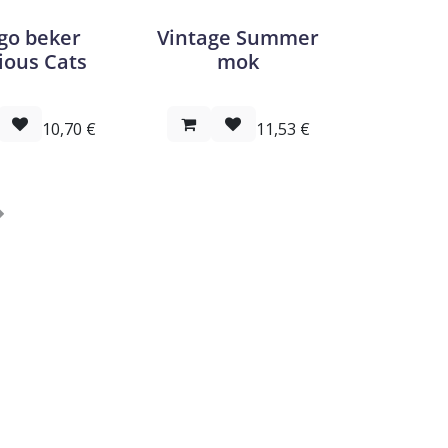
go beker
Vintage Summer
ious Cats
mok
10,70
€
11,53
€