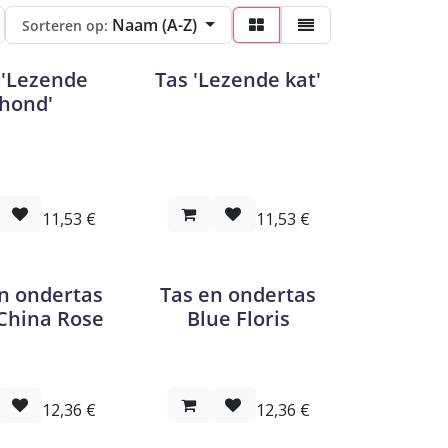
Naam (A-Z)
Sorteren op:
 'Lezende
Tas 'Lezende kat'
hond'
11,53
€
11,53
€
n ondertas
Tas en ondertas
China Rose
Blue Floris
12,36
€
12,36
€