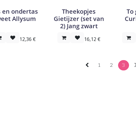
 en ondertas
Theekopjes
To 
eet Allysum
Gietijzer (set van
Cur
2) Jang zwart
12,36
€
16,12
€
1
2
3