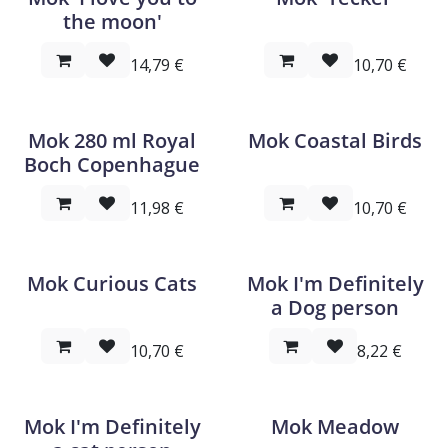
the moon'
14,79
€
10,70
€
Mok 280 ml Royal
Mok Coastal Birds
Boch Copenhague
11,98
€
10,70
€
Mok Curious Cats
Mok I'm Definitely
a Dog person
10,70
€
8,22
€
Mok I'm Definitely
Mok Meadow