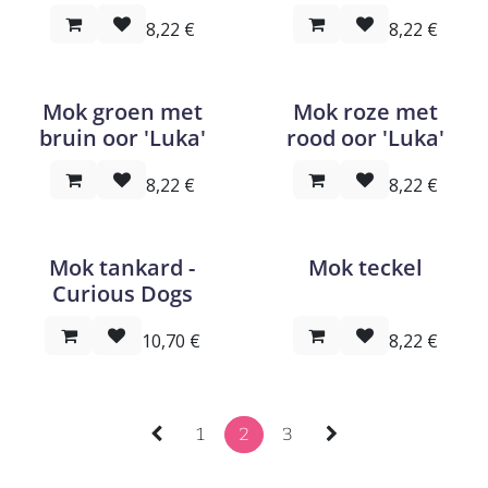
8,22
€
8,22
€
Mok groen met
Mok roze met
bruin oor 'Luka'
rood oor 'Luka'
8,22
€
8,22
€
Mok tankard -
Mok teckel
Curious Dogs
10,70
€
8,22
€
1
2
3