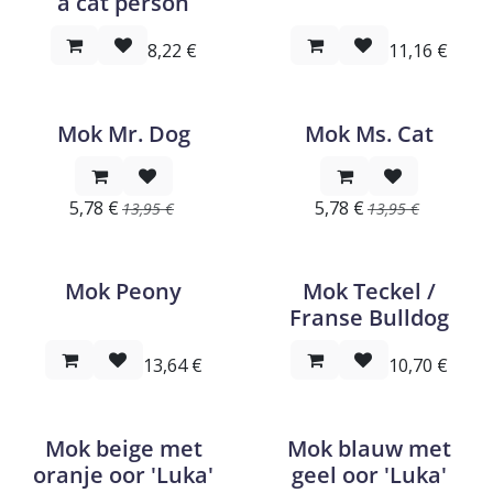
a cat person
8,22
€
11,16
€
Mok Mr. Dog
Mok Ms. Cat
5,78
€
5,78
€
13,95
€
13,95
€
Mok Peony
Mok Teckel /
Franse Bulldog
13,64
€
10,70
€
Mok beige met
Mok blauw met
oranje oor 'Luka'
geel oor 'Luka'