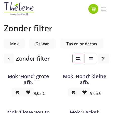
Overslaan naar inhoud
Zonder filter
Mok
Gaiwan
Tas en ondertas
Zonder filter
Mok 'Hond' grote
Mok 'Hond' kleine
afb.
afb.
9,05
€
9,05
€
Mok 'I love you to
Mok 'Teckel'